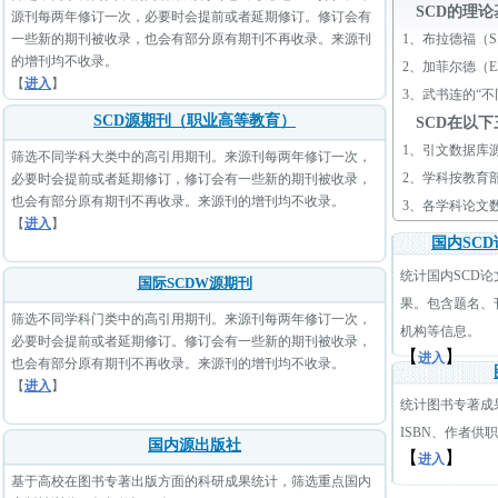
SCD的理
源刊每两年修订一次，必要时会提前或者延期修订。修订会有
一些新的期刊被收录，也会有部分原有期刊不再收录。来源刊
1、
布拉德福（S.
的增刊均不收录。
2、
加菲尔德（E.
【
进入
】
3、
武书连的“
SCD源期刊（职业高等教育）
SCD在以
1、
引文数据库
筛选不同学科大类中的高引用期刊。来源刊每两年修订一次，
2、
学科按教育
必要时会提前或者延期修订，修订会有一些新的期刊被收录，
也会有部分原有期刊不再收录。来源刊的增刊均不收录。
3、
各学科论文
【
进入
】
国内SC
统计国内SCD
国际SCDW源期刊
果。包含题名、
筛选不同学科门类中的高引用期刊。来源刊每两年修订一次，
机构等信息。
必要时会提前或者延期修订。修订会有一些新的期刊被收录，
【
】
进入
也会有部分原有期刊不再收录。来源刊的增刊均不收录。
【
进入
】
统计图书专著成
ISBN、作者供
国内源出版社
【
】
进入
基于高校在图书专著出版方面的科研成果统计，筛选重点国内