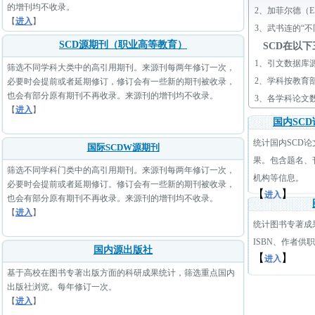
的增刊均不收录。
2、
加菲尔德（E.
【
进入
】
3、
武书连的“
SCD源期刊（职业高等教育）
SCD在以
1、
引文数据库
筛选不同学科大类中的高引用期刊。来源刊每两年修订一次，
2、
学科按教育
必要时会提前或者延期修订，修订会有一些新的期刊被收录，
也会有部分原有期刊不再收录。来源刊的增刊均不收录。
3、
各学科论文
【
进入
】
国内SC
统计国内SCD
国际SCDW源期刊
果。包含题名、
筛选不同学科门类中的高引用期刊。来源刊每两年修订一次，
机构等信息。
必要时会提前或者延期修订。修订会有一些新的期刊被收录，
【
】
进入
也会有部分原有期刊不再收录。来源刊的增刊均不收录。
【
进入
】
统计图书专著成
ISBN、作者供
国内源出版社
【
】
进入
基于高校在图书专著出版方面的科研成果统计，筛选重点国内
出版社浏览。每年修订一次。
【
进入
】