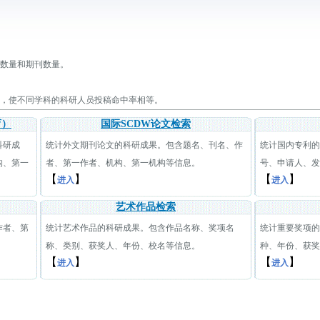
数量和期刊数量。
，使不同学科的科研人员投稿命中率相等。
育）
国际SCDW论文检索
科研成
统计外文期刊论文的科研成果。包含题名、刊名、作
统计国内专利的
构、第一
者、第一作者、机构、第一机构等信息。
号、申请人、发
【
】
【
】
进入
进入
艺术作品检索
作者、第
统计艺术作品的科研成果。包含作品名称、奖项名
统计重要奖项的
称、类别、获奖人、年份、校名等信息。
种、年份、获奖
【
】
【
】
进入
进入